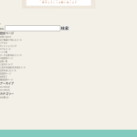
検索:
固定ページ
お問い合わせ
お子様連れで楽しむコース
アクセス
ネットショッピング
モデルコース
リンク集
ローカル食を味わうコース
中国語用ページ
会員一覧
土佐市について
土佐市の伝統文化を知るコース
自然を楽しむコース
英語用ページ
送信完了
韓国語用ページ
アーカイブ
2019年3月
2019年2月
カテゴリー
未分類
(2)