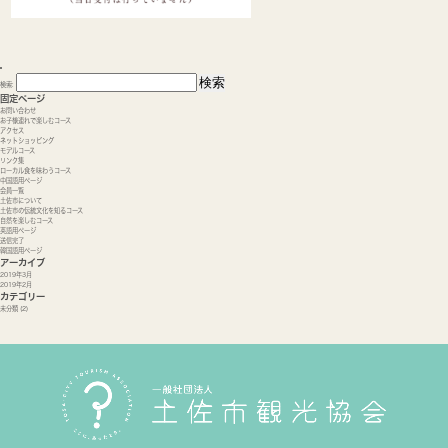
検索:
固定ページ
お問い合わせ
お子様連れで楽しむコース
アクセス
ネットショッピング
モデルコース
リンク集
ローカル食を味わうコース
中国語用ページ
会員一覧
土佐市について
土佐市の伝統文化を知るコース
自然を楽しむコース
英語用ページ
送信完了
韓国語用ページ
アーカイブ
2019年3月
2019年2月
カテゴリー
未分類
(2)