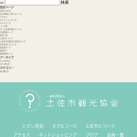
検索:
固定ページ
お問い合わせ
お子様連れで楽しむコース
アクセス
ネットショッピング
モデルコース
リンク集
ローカル食を味わうコース
中国語用ページ
会員一覧
土佐市について
土佐市の伝統文化を知るコース
自然を楽しむコース
英語用ページ
送信完了
韓国語用ページ
アーカイブ
2019年3月
2019年2月
カテゴリー
未分類
(2)
とさし発見
モデルコース
土佐市について
アクセス
ネットショッピング
ブログ
会員一覧