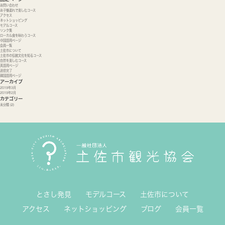
お問い合わせ
お子様連れで楽しむコース
アクセス
ネットショッピング
モデルコース
リンク集
ローカル食を味わうコース
中国語用ページ
会員一覧
土佐市について
土佐市の伝統文化を知るコース
自然を楽しむコース
英語用ページ
送信完了
韓国語用ページ
アーカイブ
2019年3月
2019年2月
カテゴリー
未分類
(2)
とさし発見
モデルコース
土佐市について
アクセス
ネットショッピング
ブログ
会員一覧