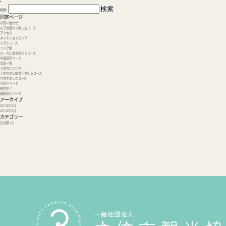
検索:
固定ページ
お問い合わせ
お子様連れで楽しむコース
アクセス
ネットショッピング
モデルコース
リンク集
ローカル食を味わうコース
中国語用ページ
会員一覧
土佐市について
土佐市の伝統文化を知るコース
自然を楽しむコース
英語用ページ
送信完了
韓国語用ページ
アーカイブ
2019年3月
2019年2月
カテゴリー
未分類
(2)