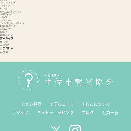
ネットショッピング
モデルコース
リンク集
ローカル食を味わうコース
中国語用ページ
会員一覧
土佐市について
土佐市の伝統文化を知るコース
自然を楽しむコース
英語用ページ
送信完了
韓国語用ページ
アーカイブ
2019年3月
2019年2月
カテゴリー
未分類
(2)
とさし発見
モデルコース
土佐市について
アクセス
ネットショッピング
ブログ
会員一覧