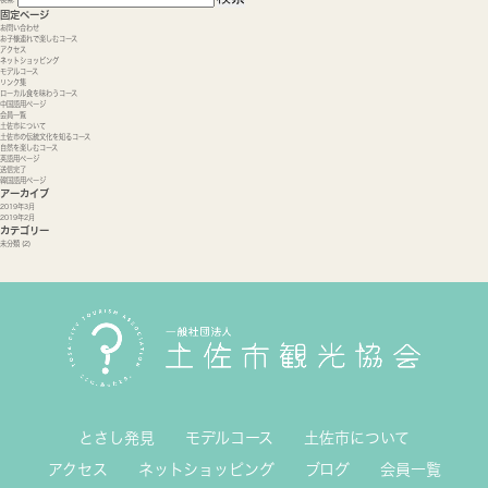
固定ページ
お問い合わせ
お子様連れで楽しむコース
アクセス
ネットショッピング
モデルコース
リンク集
ローカル食を味わうコース
中国語用ページ
会員一覧
土佐市について
土佐市の伝統文化を知るコース
自然を楽しむコース
英語用ページ
送信完了
韓国語用ページ
アーカイブ
2019年3月
2019年2月
カテゴリー
未分類
(2)
とさし発見
モデルコース
土佐市について
アクセス
ネットショッピング
ブログ
会員一覧