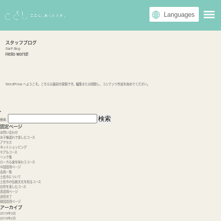
スタッフブログ
Staff Blog
Hello world!
WordPress へようこそ。こちらは最初の投稿です。編集または削除し、コンテンツ作成を始めてください。
検索:
固定ページ
お問い合わせ
お子様連れで楽しむコース
アクセス
ネットショッピング
モデルコース
リンク集
ローカル食を味わうコース
中国語用ページ
会員一覧
土佐市について
土佐市の伝統文化を知るコース
自然を楽しむコース
英語用ページ
送信完了
韓国語用ページ
アーカイブ
2019年3月
2019年2月