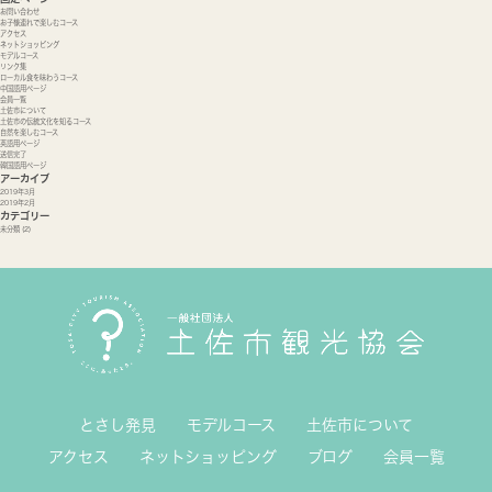
お問い合わせ
お子様連れで楽しむコース
アクセス
ネットショッピング
モデルコース
リンク集
ローカル食を味わうコース
中国語用ページ
会員一覧
土佐市について
土佐市の伝統文化を知るコース
自然を楽しむコース
英語用ページ
送信完了
韓国語用ページ
アーカイブ
2019年3月
2019年2月
カテゴリー
未分類
(2)
とさし発見
モデルコース
土佐市について
アクセス
ネットショッピング
ブログ
会員一覧