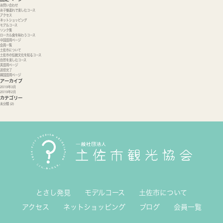
お問い合わせ
お子様連れで楽しむコース
アクセス
ネットショッピング
モデルコース
リンク集
ローカル食を味わうコース
中国語用ページ
会員一覧
土佐市について
土佐市の伝統文化を知るコース
自然を楽しむコース
英語用ページ
送信完了
韓国語用ページ
アーカイブ
2019年3月
2019年2月
カテゴリー
未分類
(2)
とさし発見
モデルコース
土佐市について
アクセス
ネットショッピング
ブログ
会員一覧