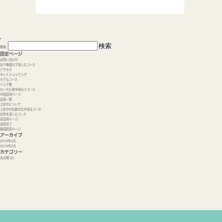
検索:
固定ページ
お問い合わせ
お子様連れで楽しむコース
アクセス
ネットショッピング
モデルコース
リンク集
ローカル食を味わうコース
中国語用ページ
会員一覧
土佐市について
土佐市の伝統文化を知るコース
自然を楽しむコース
英語用ページ
送信完了
韓国語用ページ
アーカイブ
2019年3月
2019年2月
カテゴリー
未分類
(2)