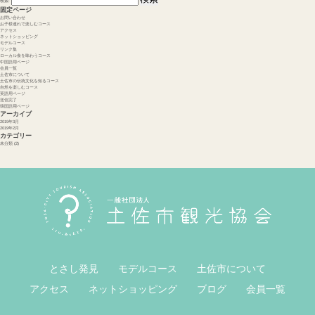
検索:
固定ページ
お問い合わせ
お子様連れで楽しむコース
アクセス
ネットショッピング
モデルコース
リンク集
ローカル食を味わうコース
中国語用ページ
会員一覧
土佐市について
土佐市の伝統文化を知るコース
自然を楽しむコース
英語用ページ
送信完了
韓国語用ページ
アーカイブ
2019年3月
2019年2月
カテゴリー
未分類
(2)
とさし発見
モデルコース
土佐市について
アクセス
ネットショッピング
ブログ
会員一覧