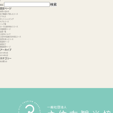
検索:
固定ページ
お問い合わせ
お子様連れで楽しむコース
アクセス
ネットショッピング
モデルコース
リンク集
ローカル食を味わうコース
中国語用ページ
会員一覧
土佐市について
土佐市の伝統文化を知るコース
自然を楽しむコース
英語用ページ
送信完了
韓国語用ページ
アーカイブ
2019年3月
2019年2月
カテゴリー
未分類
(2)