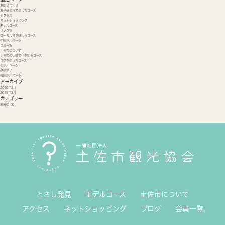
お問い合わせ
お子様連れで楽しむコース
アクセス
ネットショッピング
モデルコース
リンク集
ローカル食を味わうコース
中国語用ページ
会員一覧
土佐市について
土佐市の伝統文化を知るコース
自然を楽しむコース
英語用ページ
送信完了
韓国語用ページ
アーカイブ
2019年3月
2019年2月
カテゴリー
未分類
(2)
とさし発見
モデルコース
土佐市について
アクセス
ネットショッピング
ブログ
会員一覧