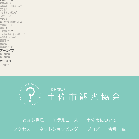
お問い合わせ
お子様連れで楽しむコース
アクセス
ネットショッピング
モデルコース
リンク集
ローカル食を味わうコース
中国語用ページ
会員一覧
土佐市について
土佐市の伝統文化を知るコース
自然を楽しむコース
英語用ページ
送信完了
韓国語用ページ
アーカイブ
2019年3月
2019年2月
カテゴリー
未分類
(2)
とさし発見
モデルコース
土佐市について
アクセス
ネットショッピング
ブログ
会員一覧