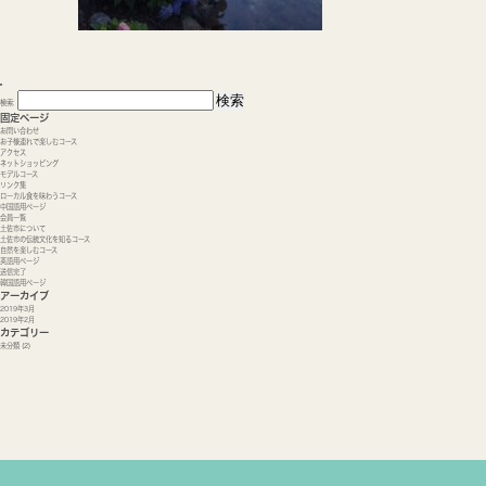
検索:
固定ページ
お問い合わせ
お子様連れで楽しむコース
アクセス
ネットショッピング
モデルコース
リンク集
ローカル食を味わうコース
中国語用ページ
会員一覧
土佐市について
土佐市の伝統文化を知るコース
自然を楽しむコース
英語用ページ
送信完了
韓国語用ページ
アーカイブ
2019年3月
2019年2月
カテゴリー
未分類
(2)