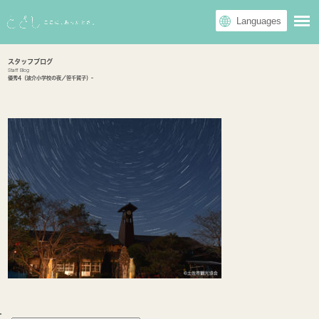
スタッフブログ
Staff Blog
優秀4（波介小学校の夜／笹千賀子）-