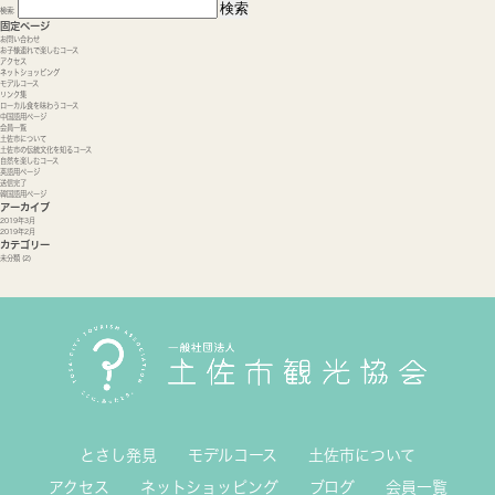
検索:
固定ページ
お問い合わせ
お子様連れで楽しむコース
アクセス
ネットショッピング
モデルコース
リンク集
ローカル食を味わうコース
中国語用ページ
会員一覧
土佐市について
土佐市の伝統文化を知るコース
自然を楽しむコース
英語用ページ
送信完了
韓国語用ページ
アーカイブ
2019年3月
2019年2月
カテゴリー
未分類
(2)
とさし発見
モデルコース
土佐市について
アクセス
ネットショッピング
ブログ
会員一覧