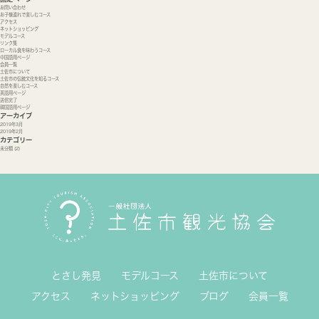
お問い合わせ
お子様連れで楽しむコース
アクセス
ネットショッピング
モデルコース
リンク集
ローカル食を味わうコース
中国語用ページ
会員一覧
土佐市について
土佐市の伝統文化を知るコース
自然を楽しむコース
英語用ページ
送信完了
韓国語用ページ
アーカイブ
2019年3月
2019年2月
カテゴリー
未分類
(2)
とさし発見
モデルコース
土佐市について
アクセス
ネットショッピング
ブログ
会員一覧