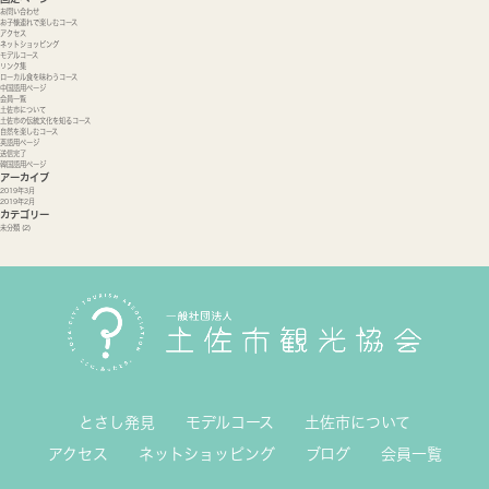
お問い合わせ
お子様連れで楽しむコース
アクセス
ネットショッピング
モデルコース
リンク集
ローカル食を味わうコース
中国語用ページ
会員一覧
土佐市について
土佐市の伝統文化を知るコース
自然を楽しむコース
英語用ページ
送信完了
韓国語用ページ
アーカイブ
2019年3月
2019年2月
カテゴリー
未分類
(2)
とさし発見
モデルコース
土佐市について
アクセス
ネットショッピング
ブログ
会員一覧