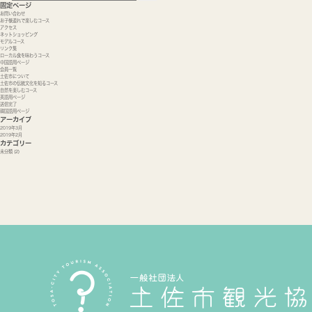
固定ページ
お問い合わせ
お子様連れで楽しむコース
アクセス
ネットショッピング
モデルコース
リンク集
ローカル食を味わうコース
中国語用ページ
会員一覧
土佐市について
土佐市の伝統文化を知るコース
自然を楽しむコース
英語用ページ
送信完了
韓国語用ページ
アーカイブ
2019年3月
2019年2月
カテゴリー
未分類
(2)