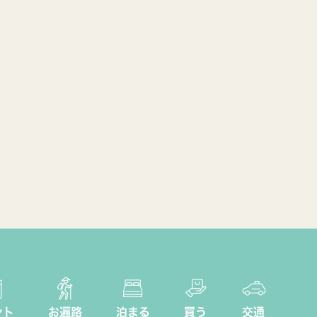
ント
お遍路
泊まる
買う
交通