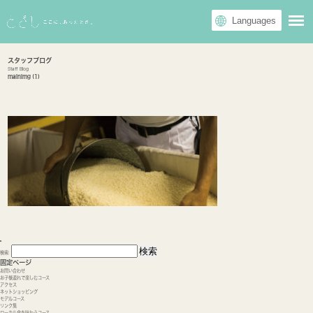
スタッフブログ
Staff Blog
mainimg (1)
検索:
固定ページ
お問い合わせ
お子様連れで楽しむコース
アクセス
ネットショッピング
モデルコース
リンク集
ローカル食を味わうコース