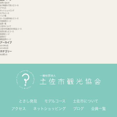
お問い合わせ
お子様連れで楽しむコース
アクセス
ネットショッピング
モデルコース
リンク集
ローカル食を味わうコース
中国語用ページ
会員一覧
土佐市について
土佐市の伝統文化を知るコース
自然を楽しむコース
英語用ページ
送信完了
韓国語用ページ
アーカイブ
2019年3月
2019年2月
カテゴリー
未分類
(2)
とさし発見
モデルコース
土佐市について
アクセス
ネットショッピング
ブログ
会員一覧